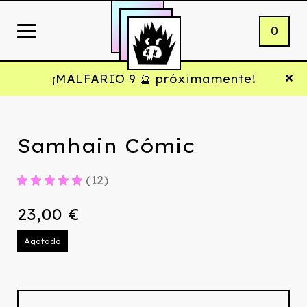
0
¡MALFARIO 9 🔮 próximamente!
Samhain Cómic
★
★
★
★
★
12
12
23,00
€
Agotado