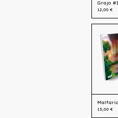
Grajo #
12,00
€
Malfari
15,00
€