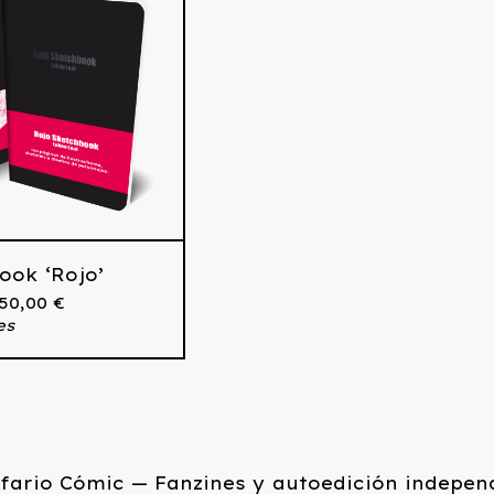
ook ‘Rojo’
 50,00
€
es
fario Cómic — Fanzines y autoedición indepen