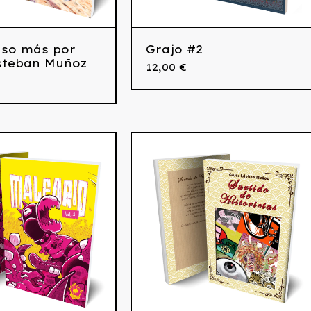
aso más por
Grajo #2
steban Muñoz
12,00
€