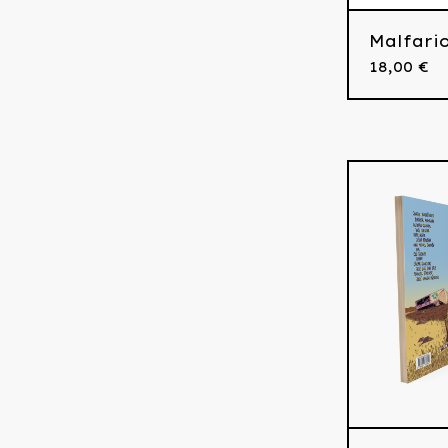
Malfari
18,00
€