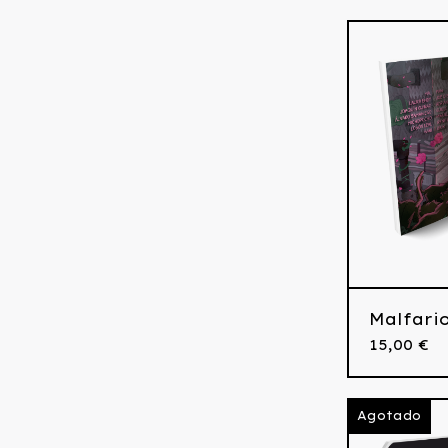
Malfari
15,00
€
Agotado