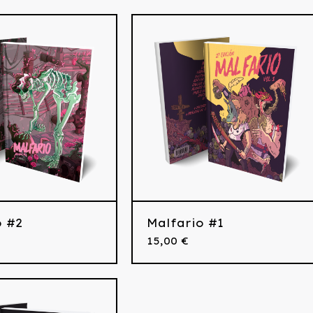
o #2
Malfario #1
15,00
€