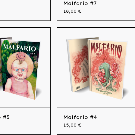
1
Malfario #7
18,00
€
o #5
Malfario #4
15,00
€